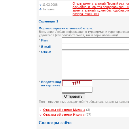
Отель замечательный Первый раз по
11.03.2006
случайно. и нам так понраравилось. ч
Татьяна
замечательный. кухня бесподобна.оч
вечера. очень »»»
Страницы
:
1
Форма отправки отзыва об отеле:
Внимание! Любая информация о турфирмах и туроператорах 
удаляться (как положительная, так и отрицательная)!
*
Имя
*
E-mail
*
Отзыв
*
Введите код
на картинке
Поля, отмеченные звездочкой (*) обязательны для заполнен
Отзывы об отелях Милана
(3)
Отзывы об отелях Италии
(27)
Спонсоры сайта