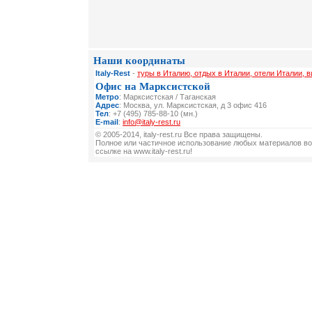
Наши координаты
Italy-Rest
-
туры в Италию, отдых в Италии, отели Италии, 
Офис на Марксистской
Метро
: Марксистская / Таганская
Адрес
: Москва, ул. Марксистская, д 3 офис 416
Тел
: +7 (495) 785-88-10 (мн.)
E-mail
:
info@italy-rest.ru
© 2005-2014, italy-rest.ru Все права защищены.
Полное или частичное использование любых материалов во
ссылке на www.italy-rest.ru!