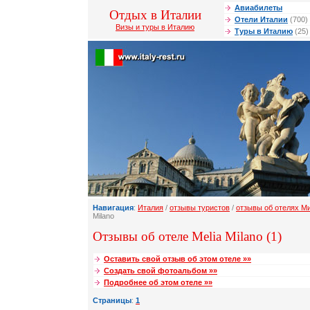
Авиабилеты
Отдых в Италии
Отели Италии
(700)
Визы и туры в Италию
Туры в Италию
(25)
Навигация
:
Италия
/
отзывы туристов
/
отзывы об отелях М
Milano
Отзывы об отеле Melia Milano (1)
Оставить свой отзыв об этом отеле »»
Создать свой фотоальбом »»
Подробнее об этом отеле »»
Страницы
:
1