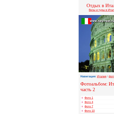
Отдых в Ита
Визы и туры в Ита
Навигация
:
Италия
/
фот
Фотоальбом: Итал
часть 2
Фото 1
Фото 4
Фото 7
Фото 10