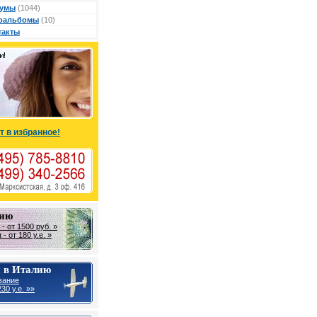
умы
(1044)
оальбомы
(10)
такты
т в избранное!
лию
- от 1500 руб. »
- от 180 у.е. »
 в Италию
вание
30 y.e. »»