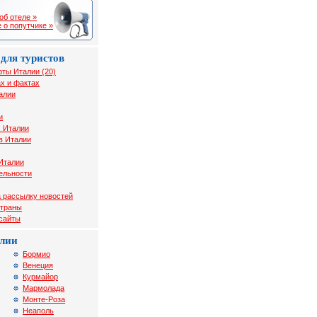
об отеле »
 о попутчике »
для туристов
рты Италии (20)
х и фактах
алии
и
х Италии
в Италии
Италии
ельности
 рассылку новостей
страны
 сайты
лии
Бормио
Венеция
Курмайор
Мармолада
Монте-Роза
Неаполь