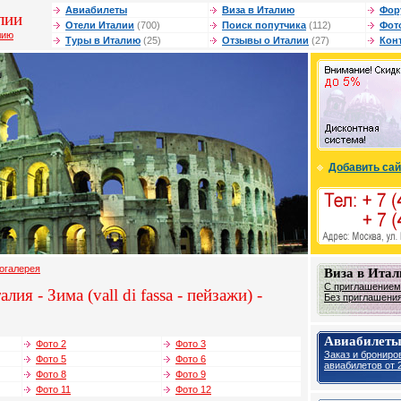
Авиабилеты
Виза в Италию
Фор
лии
Отели Италии
(700)
Поиск попутчика
(112)
Фот
лию
Туры в Италию
(25)
Отзывы о Италии
(27)
Кон
Добавить сай
огалерея
Виза в Ита
С приглашением 
ия - Зима (vall di fassa - пейзажи) -
Без приглашения 
Авиабилеты
Фото 2
Фото 3
Заказ и брониро
Фото 5
Фото 6
авиабилетов от 2
Фото 8
Фото 9
Фото 11
Фото 12