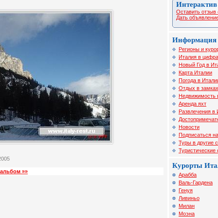
Интерактив
Оставить отзыв 
Дать объявление
Информация 
Регионы и куро
Италия в цифра
Новый Год в Ит
Карта Италии
Погода в Итали
Отдых в замка
Недвижимость 
Аренда яхт
Развлечения в 
Достопримечат
Новости
Подписаться на
Туры в другие 
Туристические
2005
Курорты Ита
альбом »»
Арабба
Валь-Гардена
Генуя
Ливиньо
Милан
Моэна